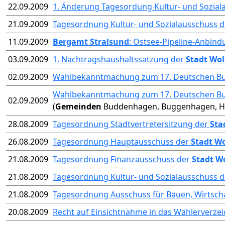
22.09.2009
1. Änderung Tagesordung Kultur- und Sozia
21.09.2009
Tagesordnung Kultur- und Sozialausschuss 
11.09.2009
Bergamt Stralsund
: Ostsee-Pipeline-Anbind
03.09.2009
1. Nachtragshaushaltssatzung der
Stadt Wol
02.09.2009
Wahlbekanntmachung zum 17. Deutschen B
Wahlbekanntmachung zum 17. Deutschen B
02.09.2009
(
Gemeinden
Buddenhagen, Buggenhagen, Hoh
28.08.2009
Tagesordnung Stadtvertretersitzung der
Sta
26.08.2009
Tagesordnung Hauptausschuss der
Stadt W
21.08.2009
Tagesordnung Finanzausschuss der
Stadt W
21.08.2009
Tagesordnung Kultur- und Sozialausschuss 
21.08.2009
Tagesordnung Ausschuss für Bauen, Wirtsch
20.08.2009
Recht auf Einsichtnahme in das Wählerverzei