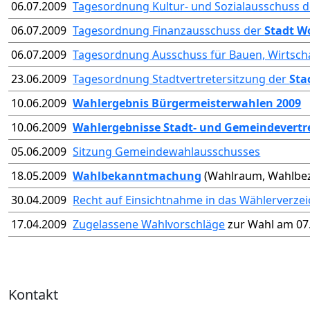
06.07.2009
Tagesordnung Kultur- und Sozialausschuss 
06.07.2009
Tagesordnung Finanzausschuss der
Stadt W
06.07.2009
Tagesordnung Ausschuss für Bauen, Wirtsch
23.06.2009
Tagesordnung Stadtvertretersitzung der
Sta
10.06.2009
Wahlergebnis Bürgermeisterwahlen 2009
10.06.2009
Wahlergebnisse Stadt- und Gemeindevert
05.06.2009
Sitzung Gemeindewahlausschusses
18.05.2009
Wahlbekanntmachung
(Wahlraum, Wahlbez
30.04.2009
Recht auf Einsichtnahme in das Wählerverzei
17.04.2009
Zugelassene Wahlvorschläge
zur Wahl am 07
Kontakt