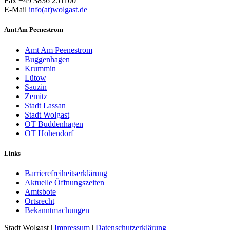
Fax +49 3836 251100
E-Mail
info(at)wolgast.de
Amt Am Peenestrom
Amt Am Peenestrom
Buggenhagen
Krummin
Lütow
Sauzin
Zemitz
Stadt Lassan
Stadt Wolgast
OT Buddenhagen
OT Hohendorf
Links
Barrierefreiheitserklärung
Aktuelle Öffnungszeiten
Amtsbote
Ortsrecht
Bekannt­machungen
Stadt Wolgast |
Impressum
|
Datenschutzerklärung