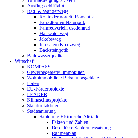
Turmbesteigung St. Petri
Ausflugsschifffahrt
Rad- & Wanderwege
Route der norddt. Romantik
Farradtouren Naturpark
Fahrredverleih usedomrad
Hanseatenweg
Jakobsweg
Jerusalem Kreuzweg
Backsteingotik
Badewasserqualität
Wirtschaft
KOMPASS
Gewerbegebiete/ -immobilien
Wohnimmobilien/ Bebauungsgebiete
Hafen
EU-Förderprojekte
LEADER
Klimaschutzprojekte
Standortfaktoren
Stadtsanierung
Sanierung Historische Altstadt
Fakten und Zahlen
Beschlüsse Sanierungssatzung
Rahmenplan