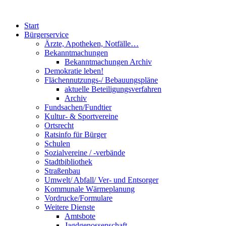
Start
Bürgerservice
Ärzte, Apotheken, Notfälle…
Bekanntmachungen
Bekanntmachungen Archiv
Demokratie leben!
Flächennutzungs-/ Bebauungspläne
aktuelle Beteiligungsverfahren
Archiv
Fundsachen/Fundtier
Kultur- & Sportvereine
Ortsrecht
Ratsinfo für Bürger
Schulen
Sozialvereine / -verbände
Stadtbibliothek
Straßenbau
Umwelt/ Abfall/ Ver- und Entsorger
Kommunale Wärmeplanung
Vordrucke/Formulare
Weitere Dienste
Amtsbote
Jagdgenossenschaft