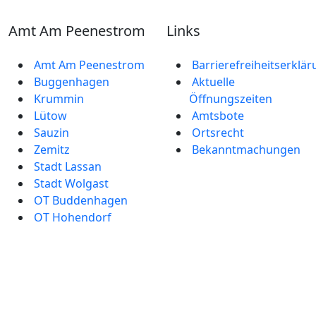
Amt Am Peenestrom
Links
Amt Am Peenestrom
Barrierefreiheitserklä
Buggenhagen
Aktuelle
Krummin
Öffnungszeiten
Lütow
Amtsbote
Sauzin
Ortsrecht
Zemitz
Bekannt­machungen
Stadt Lassan
Stadt Wolgast
OT Buddenhagen
OT Hohendorf