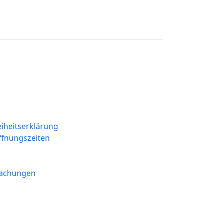
eiheitserklärung
ffnungszeiten
machungen