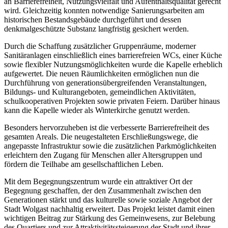
an Barrierefreiheit, Nutzungsvielfalt und Aufenthaltsqualität gerecht
wird. Gleichzeitig konnten notwendige Sanierungsarbeiten am
historischen Bestandsgebäude durchgeführt und dessen
denkmalgeschützte Substanz langfristig gesichert werden.
Durch die Schaffung zusätzlicher Gruppenräume, moderner
Sanitäranlagen einschließlich eines barrierefreien WCs, einer Küche
sowie flexibler Nutzungsmöglichkeiten wurde die Kapelle erheblich
aufgewertet. Die neuen Räumlichkeiten ermöglichen nun die
Durchführung von generationsübergreifenden Veranstaltungen,
Bildungs- und Kulturangeboten, gemeindlichen Aktivitäten,
schulkooperativen Projekten sowie privaten Feiern. Darüber hinaus
kann die Kapelle wieder als Winterkirche genutzt werden.
Besonders hervorzuheben ist die verbesserte Barrierefreiheit des
gesamten Areals. Die neugestalteten Erschließungswege, die
angepasste Infrastruktur sowie die zusätzlichen Parkmöglichkeiten
erleichtern den Zugang für Menschen aller Altersgruppen und
fördern die Teilhabe am gesellschaftlichen Leben.
Mit dem Begegnungszentrum wurde ein attraktiver Ort der
Begegnung geschaffen, der den Zusammenhalt zwischen den
Generationen stärkt und das kulturelle sowie soziale Angebot der
Stadt Wolgast nachhaltig erweitert. Das Projekt leistet damit einen
wichtigen Beitrag zur Stärkung des Gemeinwesens, zur Belebung
des Quartiers und zur Attraktivitätssteigerung der Stadt und ihrer