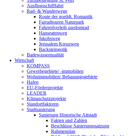
Turmbesteigung St. Petri
Ausflugsschifffahrt
Rad- & Wanderwege
Route der norddt. Romantik
Farradtouren Naturpark
Fahrredverleih usedomrad
Hanseatenweg
Jakobsweg
Jerusalem Kreuzweg
Backsteingotik
Badewasserqualität
Wirtschaft
KOMPASS
Gewerbegebiete/ -immobilien
Wohnimmobilien/ Bebauungsgebiete
Hafen
EU-Förderprojekte
LEADER
Klimaschutzprojekte
Standortfaktoren
Stadtsanierung
Sanierung Historische Altstadt
Fakten und Zahlen
Beschlüsse Sanierungssatzung
Rahmenplan