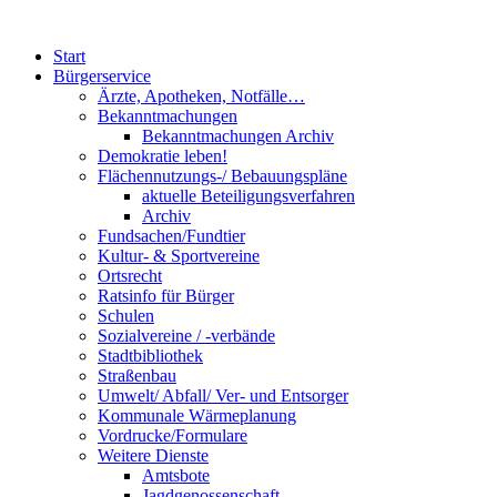
Start
Bürgerservice
Ärzte, Apotheken, Notfälle…
Bekanntmachungen
Bekanntmachungen Archiv
Demokratie leben!
Flächennutzungs-/ Bebauungspläne
aktuelle Beteiligungsverfahren
Archiv
Fundsachen/Fundtier
Kultur- & Sportvereine
Ortsrecht
Ratsinfo für Bürger
Schulen
Sozialvereine / -verbände
Stadtbibliothek
Straßenbau
Umwelt/ Abfall/ Ver- und Entsorger
Kommunale Wärmeplanung
Vordrucke/Formulare
Weitere Dienste
Amtsbote
Jagdgenossenschaft