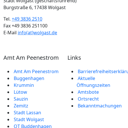
Stadt Wolgast (geschäftsführend)
Burgstraße 6, 17438 Wolgast
Tel.
+49 3836 2510
Fax +49 3836 251100
E-Mail
info(at)wolgast.de
Amt Am Peenestrom
Links
Amt Am Peenestrom
Barrierefreiheitserklä
Buggenhagen
Aktuelle
Krummin
Öffnungszeiten
Lütow
Amtsbote
Sauzin
Ortsrecht
Zemitz
Bekannt­machungen
Stadt Lassan
Stadt Wolgast
OT Buddenhagen