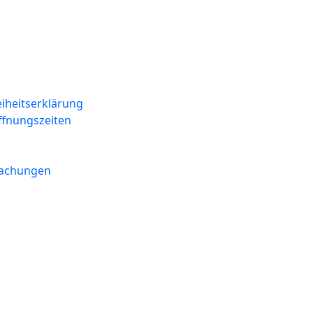
eiheitserklärung
ffnungszeiten
machungen