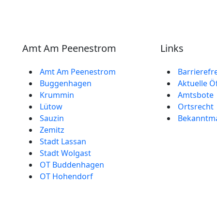
Amt Am Peenestrom
Links
Amt Am Peenestrom
Barrierefr
Buggenhagen
Aktuelle Ö
Krummin
Amtsbote
Lütow
Ortsrecht
Sauzin
Bekannt­
Zemitz
Stadt Lassan
Stadt Wolgast
OT Buddenhagen
OT Hohendorf