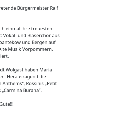
tretende Bürgermeister Ralf
ch einmal ihre treuesten
 Vokal- und Bläserchor aus
pantekow und Bergen auf
 Alte Musik Vorpommern.
ert.
adt Wolgast haben Maria
nken. Herausragend die
 Anthems“, Rossinis „Petit
s „Carmina Burana“.
Gute!!!