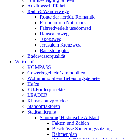
Turmbesteigung St. Petri
Ausflugsschifffahrt
Rad- & Wanderwege
Route der norddt. Romantik
Farradtouren Naturpark
Fahrredverleih usedomrad
Hanseatenweg
Jakobsweg
Jerusalem Kreuzweg
Backsteingotik
Badewasserqualität
Wirtschaft
KOMPASS
Gewerbegebiete/ -immobilien
Wohnimmobilien/ Bebauungsgebiete
Hafen
EU-Förderprojekte
LEADER
Klimaschutzprojekte
Standortfaktoren
Stadtsanierung
Sanierung Historische Altstadt
Fakten und Zahlen
Beschlüsse Sanierungssatzung
Rahmenplan