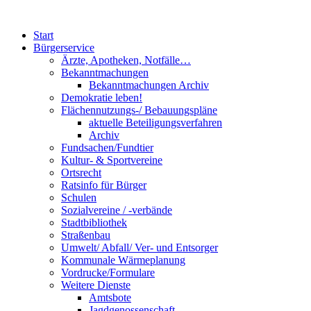
Start
Bürgerservice
Ärzte, Apotheken, Notfälle…
Bekanntmachungen
Bekanntmachungen Archiv
Demokratie leben!
Flächennutzungs-/ Bebauungspläne
aktuelle Beteiligungsverfahren
Archiv
Fundsachen/Fundtier
Kultur- & Sportvereine
Ortsrecht
Ratsinfo für Bürger
Schulen
Sozialvereine / -verbände
Stadtbibliothek
Straßenbau
Umwelt/ Abfall/ Ver- und Entsorger
Kommunale Wärmeplanung
Vordrucke/Formulare
Weitere Dienste
Amtsbote
Jagdgenossenschaft