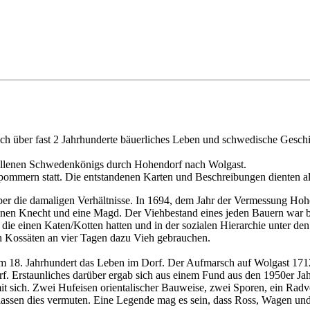
ch über fast 2 Jahrhunderte bäuerliches Leben und schwedische Geschich
efallenen Schwedenkönigs durch Hohendorf nach Wolgast.
ommern statt. Die entstandenen Karten und Beschreibungen dienten a
 über die damaligen Verhältnisse. In 1694, dem Jahr der Vermessung Hoh
 einen Knecht und eine Magd. Der Viehbestand eines jeden Bauern war 
die einen Katen/Kotten hatten und in der sozialen Hierarchie unter de
en Kossäten an vier Tagen dazu Vieh gebrauchen.
n im 18. Jahrhundert das Leben im Dorf. Der Aufmarsch auf Wolgast 
rf. Erstaunliches darüber ergab sich aus einem Fund aus den 1950er Ja
mit sich. Zwei Hufeisen orientalischer Bauweise, zwei Sporen, ein R
 lassen dies vermuten. Eine Legende mag es sein, dass Ross, Wagen und