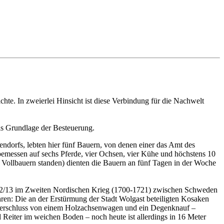
te. In zweierlei Hinsicht ist diese Verbindung für die Nachwelt
ls Grundlage der Besteuerung.
endorfs, lebten hier fünf Bauern, von denen einer das Amt des
bemessen auf sechs Pferde, vier Ochsen, vier Kühe und höchstens 10
n Vollbauern standen) dienten die Bauern an fünf Tagen in der Woche
1712/13 im Zweiten Nordischen Krieg (1700-1721) zwischen Schweden
hren: Die an der Erstürmung der Stadt Wolgast beteiligten Kosaken
adverschluss von einem Holzachsenwagen und ein Degenknauf –
 Reiter im weichen Boden – noch heute ist allerdings in 16 Meter