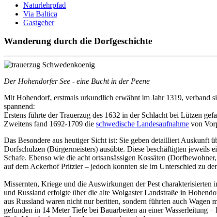
Naturlehrpfad
Via Baltica
Gastgeber
Wanderung durch die Dorfgeschichte
Der Hohendorfer See - eine Bucht in der Peene
Mit Hohendorf, erstmals urkundlich erwähnt im Jahr 1319, verband si
spannend:
Erstens führte der Trauerzug des 1632 in der Schlacht bei Lützen g
Zweitens fand 1692-1709 die
schwedische Landesaufnahme
von Vorp
Das Besondere aus heutiger Sicht ist: Sie geben detailliert Auskunft
Dorfschulzen (Bürgermeisters) ausübte. Diese beschäftigten jeweils
Schafe. Ebenso wie die acht ortsansässigen Kossäten (Dorfbewohner, 
auf dem Ackerhof Pritzier – jedoch konnten sie im Unterschied zu d
Missernten, Kriege und die Auswirkungen der Pest charakterisierte
und Russland erfolgte über die alte Wolgaster Landstraße in Hohendo
aus Russland waren nicht nur beritten, sondern führten auch Wagen 
gefunden in 14 Meter Tiefe bei Bauarbeiten an einer Wasserleitung –