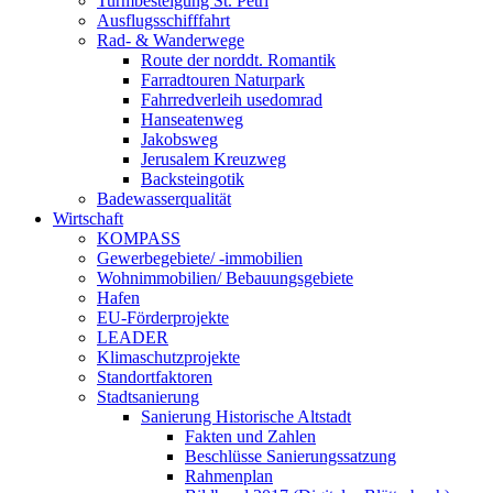
Turmbesteigung St. Petri
Ausflugsschifffahrt
Rad- & Wanderwege
Route der norddt. Romantik
Farradtouren Naturpark
Fahrredverleih usedomrad
Hanseatenweg
Jakobsweg
Jerusalem Kreuzweg
Backsteingotik
Badewasserqualität
Wirtschaft
KOMPASS
Gewerbegebiete/ -immobilien
Wohnimmobilien/ Bebauungsgebiete
Hafen
EU-Förderprojekte
LEADER
Klimaschutzprojekte
Standortfaktoren
Stadtsanierung
Sanierung Historische Altstadt
Fakten und Zahlen
Beschlüsse Sanierungssatzung
Rahmenplan